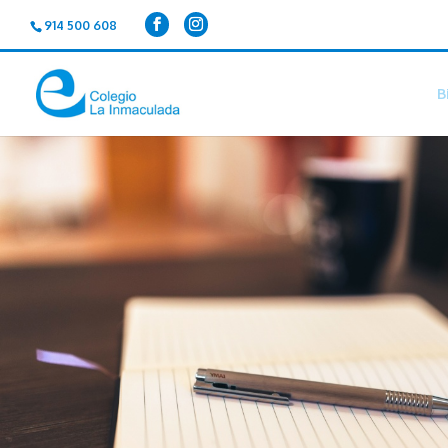
914 500 608
B