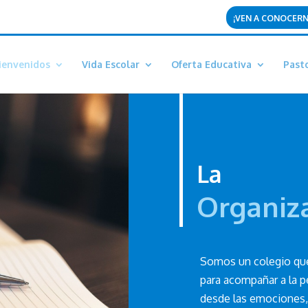
¡VEN A CONOCER
ienvenidos
Vida Escolar
Oferta Educativa
Past
La
Organiz
Somos un colegio qu
para acompañar a la 
desde las emociones, 